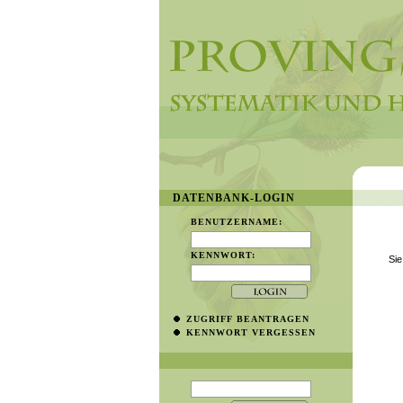
DATENBANK-LOGIN
BENUTZERNAME:
KENNWORT:
Sie
ZUGRIFF BEANTRAGEN
KENNWORT VERGESSEN