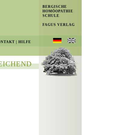
BERGISCHE
HOMÖOPATHIE
SCHULE
FAGUS VERLAG
ONTAKT
|
HILFE
EICHEND