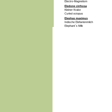
Electro-Magnetism
Eledone cirrhosa
Kleiner Krake
Curled octopus
Elephas maximus
Indische Elefantenmilch
Elephant´s Milk