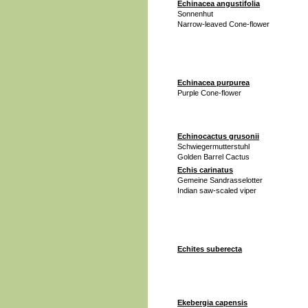
Echinacea angustifolia
Sonnenhut
Narrow-leaved Cone-flower
Echinacea purpurea
Purple Cone-flower
Echinocactus grusonii
Schwiegermutterstuhl
Golden Barrel Cactus
Echis carinatus
Gemeine Sandrasselotter
Indian saw-scaled viper
Echites suberecta
Ekebergia capensis