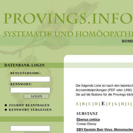
HOM
DATENBANK-LOGIN
BENUTZERNAME:
KENNWORT:
Die folgende Liste ist nach den lateini
Arzneimittelprüfungen (PDF oder LINK)
Sie auf die Buttons für die Provings klic
E
A
|
B
|
C
|
D
|
|
F
|
G
|
H
|
I
|
ZUGRIFF BEANTRAGEN
KENNWORT VERGESSEN
SUBSTANZ
Ebenus cretica
Cretan Ebony
EBV Epstein Barr Virus, Mononucle