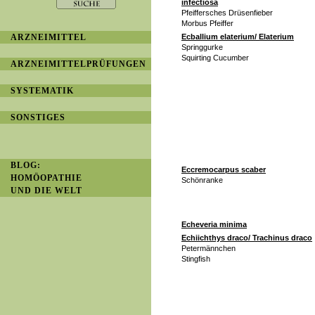
infectiosa
Pfeiffersches Drüsenfieber
Morbus Pfeiffer
ARZNEIMITTEL
Ecballium elaterium/ Elaterium
Springgurke
Squirting Cucumber
ARZNEIMITTELPRÜFUNGEN
SYSTEMATIK
SONSTIGES
BLOG:
Eccremocarpus scaber
HOMÖOPATHIE
Schönranke
UND DIE WELT
Echeveria minima
Echiichthys draco/ Trachinus draco
Petermännchen
Stingfish