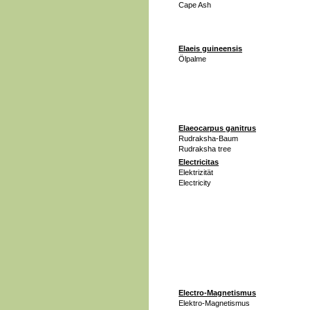
Cape Ash
Elaeis guineensis
Ölpalme
Elaeocarpus ganitrus
Rudraksha-Baum
Rudraksha tree
Electricitas
Elektrizität
Electricity
Electro-Magnetismus
Elektro-Magnetismus